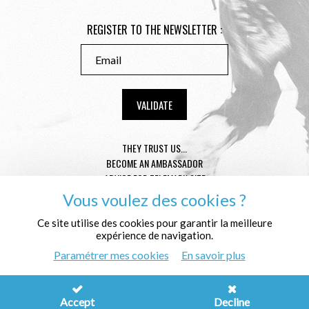
REGISTER TO THE NEWSLETTER :
THEY TRUST US...
BECOME AN AMBASSADOR
ADVICE FOR TELEMARK SIZE
CONDITION GENERAL OF SALE
Vous voulez des cookies ?
MENTIONS LÉGALES
Ce site utilise des cookies pour garantir la meilleure
PROTECTION OF THE PERSONAL DATA
expérience de navigation.
WHO ARE WE ?
Paramétrer mes cookies
En savoir plus
© Télémark Shop
Créé avec passion par
Pure Illusion
Accept
Decline